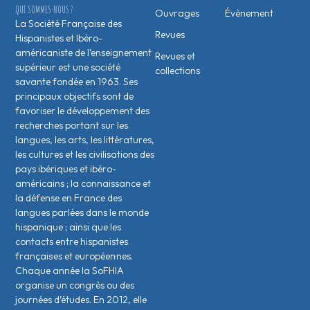
QUI SOMMES-NOUS ?
Ouvrages
Évènement
La Société Française des
Revues
Hispanistes et Ibéro-
américaniste de l’enseignement
Revues et
supérieur est une société
collections
savante fondée en 1963. Ses
principaux objectifs sont de
favoriser le développement des
recherches portant sur les
langues, les arts, les littératures,
les cultures et les civilisations des
pays ibériques et ibéro-
américains ; la connaissance et
la défense en France des
langues parlées dans le monde
hispanique ; ainsi que les
contacts entre hispanistes
français·es et européen·nes.
Chaque année la SoFHIA
organise un congrès ou des
journées d’études. En 2012, elle