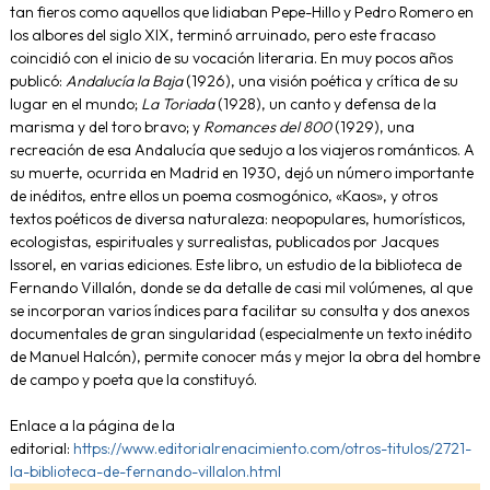
tan fieros como aquellos que lidiaban Pepe-Hillo y Pedro Romero en
los albores del siglo XIX, terminó arruinado, pero este fracaso
coincidió con el inicio de su vocación literaria. En muy pocos años
publicó:
Andalucía la Baja
(1926), una visión poética y crítica de su
lugar en el mundo;
La Toriada
(1928), un canto y defensa de la
marisma y del toro bravo; y
Romances del 800
(1929), una
recreación de esa Andalucía que sedujo a los viajeros románticos. A
su muerte, ocurrida en Madrid en 1930, dejó un número importante
de inéditos, entre ellos un poema cosmogónico, «Kaos», y otros
textos poéticos de diversa naturaleza: neopopulares, humorísticos,
ecologistas, espirituales y surrealistas, publicados por Jacques
Issorel, en varias ediciones. Este libro, un estudio de la biblioteca de
Fernando Villalón, donde se da detalle de casi mil volúmenes, al que
se incorporan varios índices para facilitar su consulta y dos anexos
documentales de gran singularidad (especialmente un texto inédito
de Manuel Halcón), permite conocer más y mejor la obra del hombre
de campo y poeta que la constituyó.
Enlace a la página de la
editorial:
https://www.editorialrenacimiento.com/otros-titulos/2721-
la-biblioteca-de-fernando-villalon.html