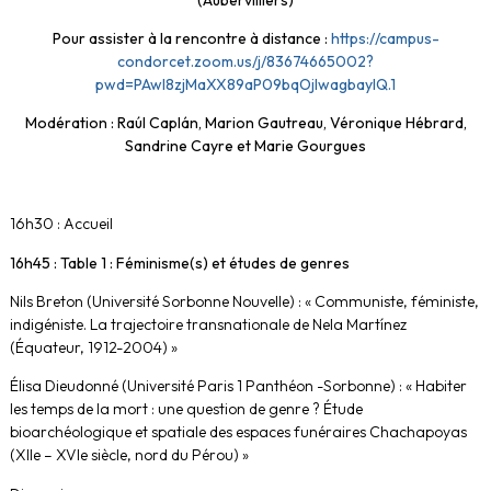
Pour assister à la rencontre à distance :
https://campus-
condorcet.zoom.us/j/83674665002?
pwd=PAwl8zjMaXX89aP09bqOjIwagbayIQ.1
Modération : Raúl Caplán, Marion Gautreau, Véronique Hébrard,
Sandrine Cayre et Marie Gourgues
16h30 : Accueil
16h45 : Table 1 : Féminisme(s) et études de genres
Nils Breton (Université Sorbonne Nouvelle) : « Communiste, féministe,
indigéniste. La trajectoire transnationale de Nela Martínez
(Équateur, 1912-2004) »
Élisa Dieudonné (Université Paris 1 Panthéon -Sorbonne) : « Habiter
les temps de la mort : une question de genre ? Étude
bioarchéologique et spatiale des espaces funéraires Chachapoyas
(XIIe – XVIe siècle, nord du Pérou) »