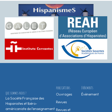
PUBLICATIONS
ÉVÉNEMENTS
QUI SOMMES-NOUS ?
Ouvrages
Évènement
La Société Française des
Revues
Hispanistes et Ibéro-
américaniste de l’enseignement
Revues et