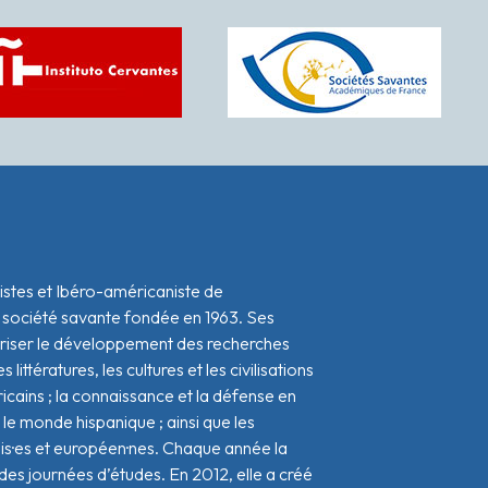
istes et Ibéro-américaniste de
 société savante fondée en 1963. Ses
oriser le développement des recherches
s littératures, les cultures et les civilisations
icains ; la connaissance et la défense en
le monde hispanique ; ainsi que les
ais·es et européen·nes. Chaque année la
s journées d’études. En 2012, elle a créé