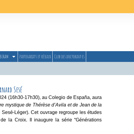
BERAM
Partenariats et réseaux
Club des doctorant·es
rnard Sesé
 2024 (16h30-17h30), au Colegio de España, aura
re mystique de Thérèse d’Avila et de Jean de la
ie Sesé-Léger). Cet ouvrage
regroupe les études
de la Croix. Il
inaugure la série “Générations