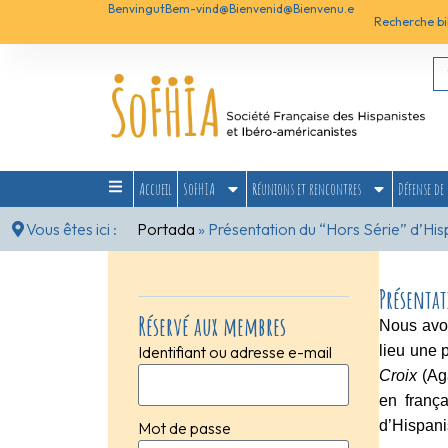
Benvingut
Bem-vind@
Bienvenid@
Bienvenu.e
Recherche bi
Accueil
SoFHIA
Réunions et rencontres
Défense de 
Vous êtes ici :
Portada
»
Présentation du “Hors Série” d’Hi
Présentat
Réservé aux membres
Nous avon
lieu une 
Identifiant ou adresse e-mail
Croix
(Aga
en franç
d’Hispani
Mot de passe