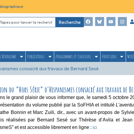
bliographique
Recherche
l’hispanisme
Publications
Programmes et Concours
Profession
WIKI
spanismes consacré aux travaux de Bernard Sesé
ion du “Hors Série” d’Hispanismes consacré aux travaux de Be
s le grand plaisir de vous informer que, le samedi 5 octobre
présentation du volume publié par la SoFHIA et intitulé
L’aventu
the Bonnin et Marc Zuili, dir., avec un avant-propos de Sylv
ais réalisées par Bernard Sesé sur Thérèse d’Avila et Jean 
ici
smeS” et est accessible librement en ligne :