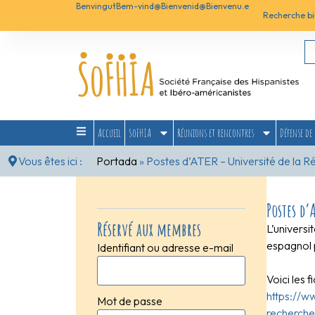
Benvingut
Bem-vind@
Bienvenid@
Bienvenu.e
Recherche bi
Accueil
SoFHIA
Réunions et rencontres
Défense de 
Vous êtes ici :
Portada
»
Postes d’ATER – Université de la R
Postes d’
Réservé aux membres
L’univers
espagnol 
Identifiant ou adresse e-mail
Voici les 
https://w
Mot de passe
recherche