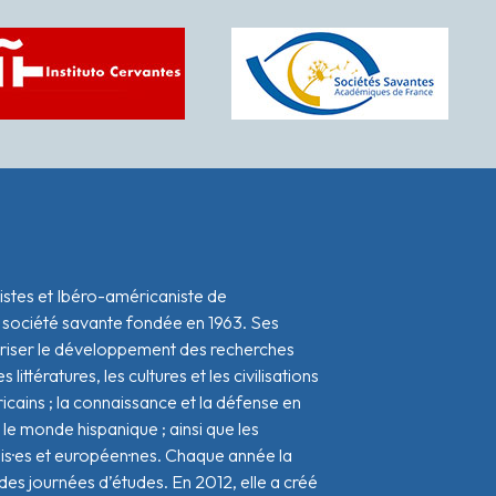
istes et Ibéro-américaniste de
 société savante fondée en 1963. Ses
oriser le développement des recherches
s littératures, les cultures et les civilisations
icains ; la connaissance et la défense en
le monde hispanique ; ainsi que les
ais·es et européen·nes. Chaque année la
s journées d’études. En 2012, elle a créé