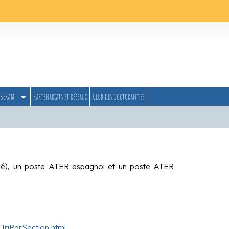
BERAM
Partenariats et réseaux
Club des doctorant·es
ndexé), un poste ATER espagnol et un poste ATER
TriParSection.html