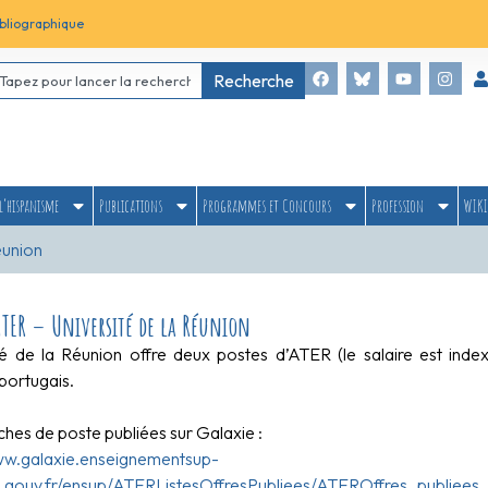
bliographique
Recherche
l’hispanisme
Publications
Programmes et Concours
Profession
WIKI
éunion
ATER – Université de la Réunion
ité de la Réunion offre deux postes d’ATER (le salaire est i
portugais.
fiches de poste publiées sur Galaxie :
ww.galaxie.enseignementsup-
.gouv.fr/ensup/ATERListesOffresPubliees/ATEROffres_publiees_