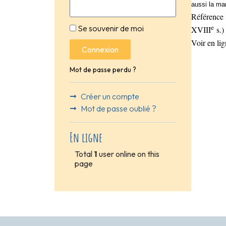
aussi la mar
Référence
e
Se souvenir de moi
XVIII
s.)
Voir en li
Connexion
Mot de passe perdu ?
Créer un compte
Mot de passe oublié ?
En ligne
Total
1
user online on this
page