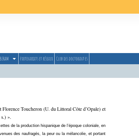
BERAM
Partenariats et réseaux
Club des doctorant·es
t Florence Toucheron (U. du Littoral Côte d’Opale) et
s.) ».
cettes de la production hispanique de l’époque coloniale, en
venues des naufragés, la peur ou la mélancolie, et portant