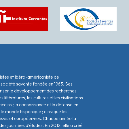
istes et Ibéro-américaniste de
 société savante fondée en 1963. Ses
oriser le développement des recherches
s littératures, les cultures et les civilisations
icains ; la connaissance et la défense en
le monde hispanique ; ainsi que les
ais·es et européen·nes. Chaque année la
s journées d’études. En 2012, elle a créé