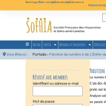
Benvingut
Bem-vind@
Bienvenid@
Bienvenu.e
Recherche bi
Accueil
SoFHIA
Réunions et rencontres
Défense de 
Vous êtes ici :
Portada
»
Parution du numéro 6 de L’Entre-d
Parution
Réservé aux membres
Le numéro 6
L’un des d
Identifiant ou adresse e-mail
porte sur 
Analysé selo
Mot de passe
se parant d