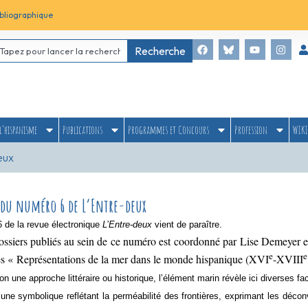
bliographique
Recherche
l’hispanisme
Publications
Programmes et Concours
Profession
WIKI
eux
 du numéro 6 de L’Entre-deux
 de la revue électronique
L’Entre-deux
vient de paraître.
ossiers publiés au sein de ce numéro est coordonné par Lise Demeyer e
e
e
les « Représentations de la mer dans le monde hispanique (XVI
-XVIII
n une approche littéraire ou historique, l’élément marin révèle ici diverses fa
’une symbolique reflétant la perméabilité des frontières, exprimant les décon