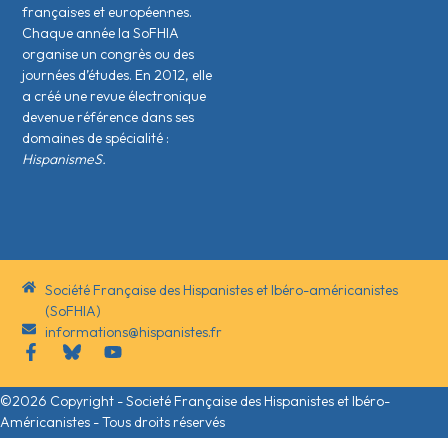
français·es et européen·nes.
Chaque année la SoFHIA
organise un congrès ou des
journées d’études. En 2012, elle
a créé une revue électronique
devenue référence dans ses
domaines de spécialité :
HispanismeS.
Société Française des Hispanistes et Ibéro-américanistes
(SoFHIA)
informations@hispanistes.fr
©2026 Copyright - Societé Française des Hispanistes et Ibéro-
Américanistes - Tous droits réservés