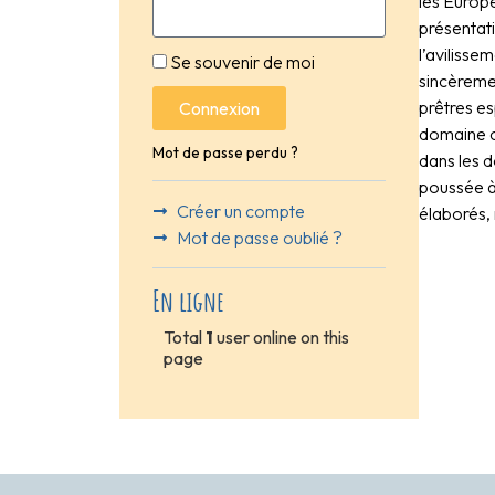
les Europé
présentati
l’avilisse
Se souvenir de moi
sincèremen
prêtres es
Connexion
domaine cu
Mot de passe perdu ?
dans les 
poussée à
Créer un compte
élaborés, 
Mot de passe oublié ?
En ligne
Total
1
user online on this
page