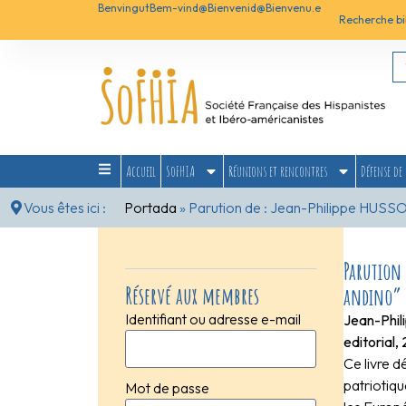
Benvingut
Bem-vind@
Bienvenid@
Bienvenu.e
Recherche bi
Accueil
SoFHIA
Réunions et rencontres
Défense de 
Vous êtes ici :
Portada
»
Parution de : Jean-Philippe HUSS
Parution
Réservé aux membres
andino”
Identifiant ou adresse e-mail
Jean-Phi
editorial,
Ce livre 
patriotiqu
Mot de passe