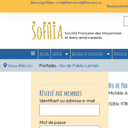
Benvingut
Bem-vind@
Bienvenid@
Bienvenu.e
Recherche bi
Accueil
SoFHIA
Réunions et rencontres
Défense de 
Vous êtes ici :
Portada
»
No de Pablo Larraín
No de Pab
Réservé aux membres
Michèle A
Identifiant ou adresse e-mail
ISBN: 97
Mot de passe