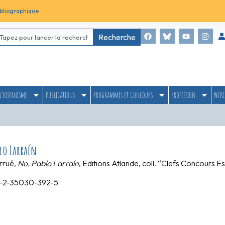
bliographique
Recherche
l’hispanisme
Publications
Programmes et Concours
Profession
WIKI
lo Larraín
rrué,
No, Pablo Larraín
, Editions Atlande, coll. “Clefs Concours E
8-2-35030-392-5