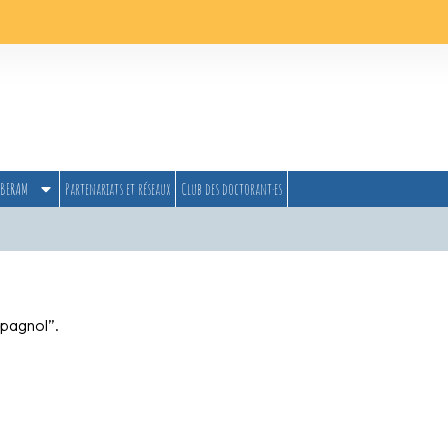
BERAM
Partenariats et réseaux
Club des doctorant·es
spagnol”.