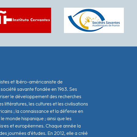
istes et Ibéro-américaniste de
 société savante fondée en 1963. Ses
oriser le développement des recherches
s littératures, les cultures et les civilisations
icains ; la connaissance et la défense en
le monde hispanique ; ainsi que les
ais·es et européen·nes. Chaque année la
s journées d’études. En 2012, elle a créé