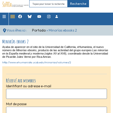
Recherche
Vous êtes ici :
Portada
»
Minorías ebooks 2
Minorías ebooks 2
Acaba de aparecer en el sitio de la Universidad de California, eHumanista, el nuevo
número de
Minorías ebooks
, producto de las actividad del grupo europeo
Las minorías
en la España medieval y moderna (siglos XV al XVII),
coordinado desde la Universidad
de Picardie Jules Verne por Rica Amran
.
http://www.ehumanista.ucsb.edu/minorias/volumes/2
Réservé aux membres
Identifiant ou adresse e-mail
Mot de passe