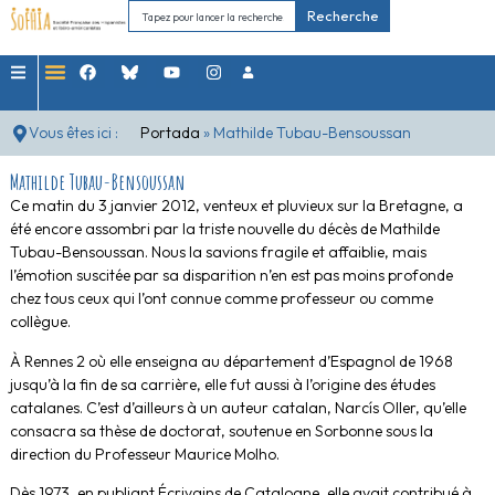
Recherche
Vous êtes ici :
Portada
»
Mathilde Tubau-Bensoussan
Mathilde Tubau-Bensoussan
Ce matin du 3 janvier 2012, venteux et pluvieux sur la Bretagne, a
été encore assombri par la triste nouvelle du décès de Mathilde
Tubau-Bensoussan. Nous la savions fragile et affaiblie, mais
l’émotion suscitée par sa disparition n’en est pas moins profonde
chez tous ceux qui l’ont connue comme professeur ou comme
collègue.
À Rennes 2 où elle enseigna au département d’Espagnol de 1968
jusqu’à la fin de sa carrière, elle fut aussi à l’origine des études
catalanes. C’est d’ailleurs à un auteur catalan, Narcís Oller, qu’elle
consacra sa thèse de doctorat, soutenue en Sorbonne sous la
direction du Professeur Maurice Molho.
Dès 1973, en publiant Écrivains de Catalogne, elle avait contribué à