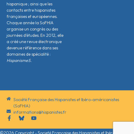
hispanique ; ainsi que les
contacts entre hispanistes
français·es et européen·nes.
Chaque année la SoFHIA
organise un congrès ou des
journées d’études. En 2012, elle
a créé une revue électronique
devenue référence dans ses
domaines de spécialité :
HispanismeS.
Société Française des Hispanistes et Ibéro-américanistes
(SoFHIA)
informations@hispanistes.fr
©2026 Copyright - Societé Française des Hispanistes et Ibéro-