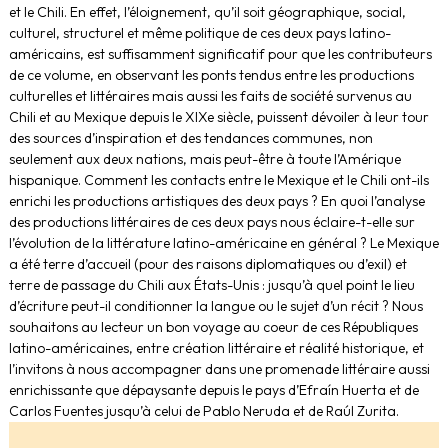
et le Chili. En effet, l’éloignement, qu’il soit géographique, social,
culturel, structurel et même politique de ces deux pays latino-
américains, est suffisamment significatif pour que les contributeurs
de ce volume, en observant les ponts tendus entre les productions
culturelles et littéraires mais aussi les faits de société survenus au
Chili et au Mexique depuis le XIXe siècle, puissent dévoiler à leur tour
des sources d’inspiration et des tendances communes, non
seulement aux deux nations, mais peut-être à toute l’Amérique
hispanique. Comment les contacts entre le Mexique et le Chili ont-ils
enrichi les productions artistiques des deux pays ? En quoi l’analyse
des productions littéraires de ces deux pays nous éclaire-t-elle sur
l’évolution de la littérature latino-américaine en général ? Le Mexique
a été terre d’accueil (pour des raisons diplomatiques ou d’exil) et
terre de passage du Chili aux États-Unis : jusqu’à quel point le lieu
d’écriture peut-il conditionner la langue ou le sujet d’un récit ? Nous
souhaitons au lecteur un bon voyage au coeur de ces Républiques
latino-américaines, entre création littéraire et réalité historique, et
l’invitons à nous accompagner dans une promenade littéraire aussi
enrichissante que dépaysante depuis le pays d’Efraín Huerta et de
Carlos Fuentes jusqu’à celui de Pablo Neruda et de Raúl Zurita.