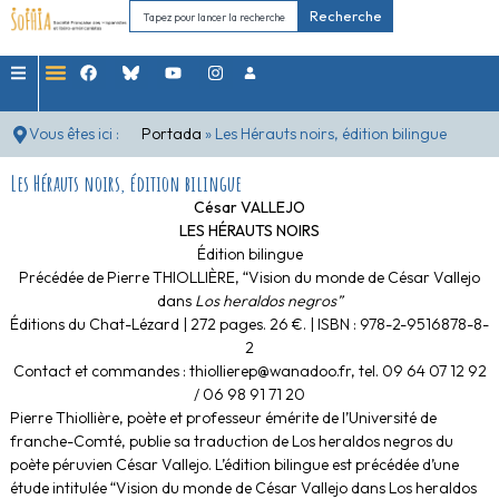
Recherche
Vous êtes ici :
Portada
»
Les Hérauts noirs, édition bilingue
Les Hérauts noirs, édition bilingue
César VALLEJO
LES HÉRAUTS NOIRS
Édition bilingue
Précédée de Pierre THIOLLIÈRE, “Vision du monde de César Vallejo
dans
Los heraldos negros”
Éditions du Chat-Lézard | 272 pages. 26 €. | ISBN : 978-2-9516878-8-
2
Contact et commandes : thiollierep@wanadoo.fr, tel. 09 64 07 12 92
/ 06 98 91 71 20
Pierre Thiollière, poète et professeur émérite de l’Université de
franche-Comté, publie sa traduction de Los heraldos negros du
poète péruvien César Vallejo. L’édition bilingue est précédée d’une
étude intitulée “Vision du monde de César Vallejo dans Los heraldos