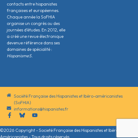
contacts entre hispanistes
français·es et européen·nes.
Chaque année la SoFHIA
organise un congrès ou des
journées d’études. En 2012, elle
a créé une revue électronique
devenue référence dans ses
domaines de spécialité :
HispanismeS.
Société Française des Hispanistes et Ibéro-américanistes
(SoFHIA)
informations@hispanistes.fr
©2026 Copyright - Societé Française des Hispanistes et Ibéro-
Américanistes - Tous droits réservés