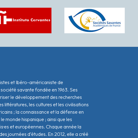
istes et Ibéro-américaniste de
 société savante fondée en 1963. Ses
oriser le développement des recherches
s littératures, les cultures et les civilisations
icains ; la connaissance et la défense en
le monde hispanique ; ainsi que les
ais·es et européen·nes. Chaque année la
s journées d’études. En 2012, elle a créé