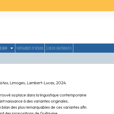
BERAM
Partenariats et réseaux
Club des doctorant·es
istes
, Limoges, Lambert-Lucas, 2024.
rouvé sa place dans la linguistique contemporaine
ant naissance à des variantes originales.
n bilan des plus remarquables de ces variantes afin
ard des propositions de Guillaume.