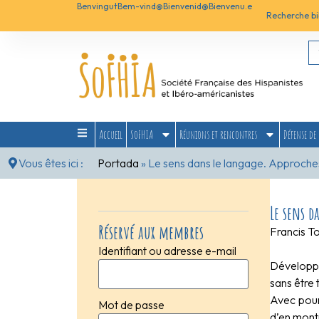
Benvingut
Bem-vind@
Bienvenid@
Bienvenu.e
Recherche bi
Accueil
SoFHIA
Réunions et rencontres
Défense de 
Vous êtes ici :
Portada
»
Le sens dans le langage. Approches
Le sens d
Réservé aux membres
Francis To
Identifiant ou adresse e-mail
Développé
sans être 
Avec pour 
Mot de passe
d’en montr