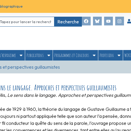
bliographique
Recherche
l’hispanisme
Publications
Programmes et Concours
Profession
WIKI
 et perspectives guillaumistes
ans le langage. Approches et perspectives guillaumistes
llis,
Le sens dans le langage. Approches et perspectives guillaum
e de 1929 à 1960, la théorie du langage de Gustave Guillaume a t
toujours ni partout appliquée telle que son auteur l’a pensée, donn
fil conducteur la quête du sens de la parole, l’ouvrage propose u
er les convergences et les divergences, tant entre elles qu’au reg