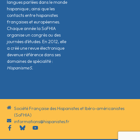
langues parlées dans le monde
hispanique ; ainsi que les
contacts entre hispanistes
français·es et européen·nes.
Chaque année la SoFHIA
organise un congrès ou des
journées d’études. En 2012, elle
a créé une revue électronique
devenue référence dans ses
domaines de spécialité :
HispanismeS.
Société Française des Hispanistes et Ibéro-américanistes
(SoFHIA)
informations@hispanistes.fr