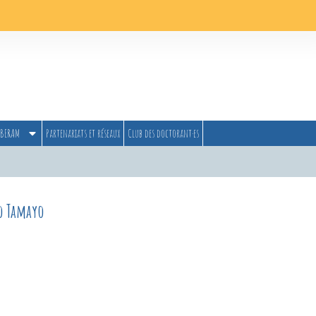
BERAM
Partenariats et réseaux
Club des doctorant·es
ro Tamayo