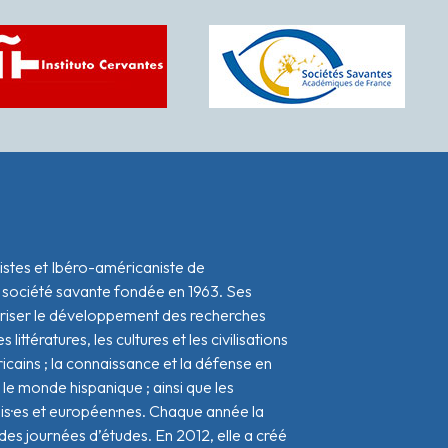
istes et Ibéro-américaniste de
 société savante fondée en 1963. Ses
oriser le développement des recherches
s littératures, les cultures et les civilisations
icains ; la connaissance et la défense en
le monde hispanique ; ainsi que les
ais·es et européen·nes. Chaque année la
s journées d’études. En 2012, elle a créé