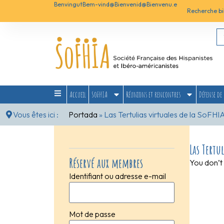
Benvingut
Bem-vind@
Bienvenid@
Bienvenu.e
Recherche bi
Accueil
SoFHIA
Réunions et rencontres
Défense de 
Vous êtes ici :
Portada
»
Las Tertulias virtuales de la SoFH
Las Tertu
Réservé aux membres
You don’t 
Identifiant ou adresse e-mail
Mot de passe