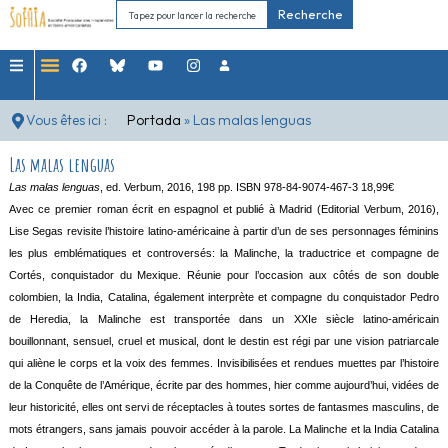
Recherche
Vous êtes ici :
Portada
»
Las malas lenguas
Las malas lenguas
Las malas lenguas
, ed. Verbum, 2016, 198 pp. ISBN 978-84-9074-467-3 18,99€
Avec ce premier roman écrit en espagnol et publié à Madrid (Editorial Verbum, 2016),
Lise Segas revisite l’histoire latino-américaine à partir d’un de ses personnages féminins
les plus emblématiques et controversés: la Malinche, la traductrice et compagne de
Cortés, conquistador du Mexique. Réunie pour l’occasion aux côtés de son double
colombien, la India, Catalina, également interprète et compagne du conquistador Pedro
de Heredia, la Malinche est transportée dans un XXIe siècle latino-américain
bouillonnant, sensuel, cruel et musical, dont le destin est régi par une vision patriarcale
qui aliène le corps et la voix des femmes. Invisibilisées et rendues muettes par l’histoire
de la Conquête de l’Amérique, écrite par des hommes, hier comme aujourd’hui, vidées de
leur historicité, elles ont servi de réceptacles à toutes sortes de fantasmes masculins, de
mots étrangers, sans jamais pouvoir accéder à la parole. La Malinche et la India Catalina