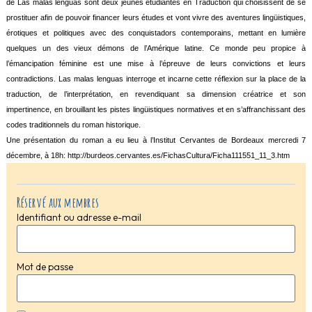
de Las malas lenguas sont deux jeunes étudiantes en Traduction qui choisissent de se
prostituer afin de pouvoir financer leurs études et vont vivre des aventures lingüistiques,
érotiques et politiques avec des conquistadors contemporains, mettant en lumière
quelques un des vieux démons de l’Amérique latine. Ce monde peu propice à
l’émancipation féminine est une mise à l’épreuve de leurs convictions et leurs
contradictions. Las malas lenguas interroge et incarne cette réflexion sur la place de la
traduction, de l’interprétation, en revendiquant sa dimension créatrice et son
impertinence, en brouillant les pistes lingüistiques normatives et en s’affranchissant des
codes traditionnels du roman historique.
Une présentation du roman a eu lieu à l’Institut Cervantes de Bordeaux mercredi 7
décembre, à 18h: http://burdeos.cervantes.es/FichasCultura/Ficha111551_11_3.htm
Réservé aux membres
Identifiant ou adresse e-mail
Mot de passe