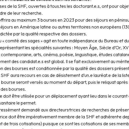
es de la SHF, ouvertes à tous.tes les doctorant.e.s, ont pour objet
dre de leur recherche.
ffrira au maximum 3 bourses en 2023 pour des séjours en pénins
éjours en Amérique latine ou autres territoires non européens (130
 dictée par la qualité respective des dossiers.
ou « comité des sages » agit en toute indépendance du Bureau et 
eprésentant les spécialités suivantes : Moyen Âge, Siècle d’Or, XVI
contemporaine, arts, cinéma, poésie, linguistique, études catalan
ment des candidat.e.s est global. Il se fait exclusivement au mérite
ion des bourses est conditionnée par la qualité des dossiers prése
a SHF aura recours en cas de désistement d’un.e lauréat.e de la liste
 bourse seront versés au moment du départ, puis le reliquat après
 des bourses.
 doit être utilisée pour un déplacement ayant lieu dans le courant 
anitaire le permet.
xpressément demandé aux directeurs·trices de recherches de prése
trice doit être impérativement membre de la SHF et adhérent·e depu
nt de trois cotisations) puisque ce sont les cotisations de ses me