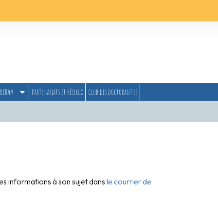
BERAM
Partenariats et réseaux
Club des doctorant·es
es informations à son sujet dans
le courrier de