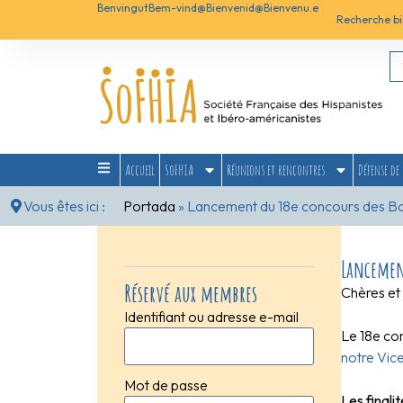
Benvingut
Bem-vind@
Bienvenid@
Bienvenu.e
Recherche bi
Accueil
SoFHIA
Réunions et rencontres
Défense de 
Vous êtes ici :
Portada
»
Lancement du 18e concours des 
Lancemen
Réservé aux membres
Chères et
Identifiant ou adresse e-mail
Le 18e co
notre Vic
Mot de passe
Les finali