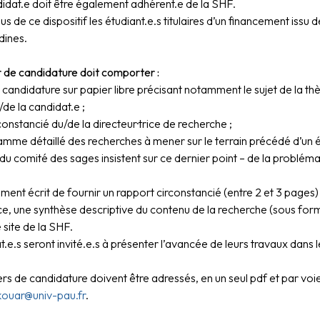
idat.e doit être également adhérent.e de la SHF.
us de ce dispositif les étudiant.e.s titulaires d’un financement issu 
dines.
r de candidature doit comporter :
e candidature sur papier libre précisant notamment le sujet de la thè
/de la candidat.e ;
irconstancié du/de la directeur·trice de recherche ;
amme détaillé des recherches à mener sur le terrain précédé d’un é
u comité des sages insistent sur ce dernier point – de la problém
ment écrit de fournir un rapport circonstancié (entre 2 et 3 pages)
e, une synthèse descriptive du contenu de la recherche (sous form
e site de la SHF.
t.e.s seront invité.e.s à présenter l’avancée de leurs travaux dans
rs de candidature doivent être adressés, en un seul pdf et par voi
ouar@univ-pau.fr
.