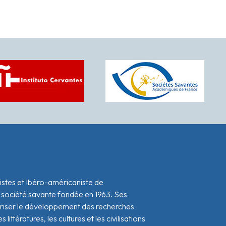
istes et Ibéro-américaniste de
 société savante fondée en 1963. Ses
oriser le développement des recherches
s littératures, les cultures et les civilisations