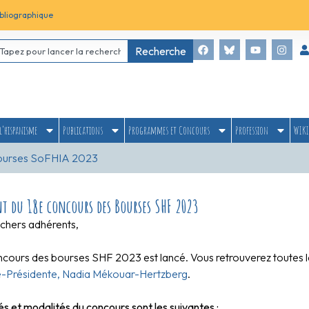
bliographique
Recherche
l’hispanisme
Publications
Programmes et Concours
Profession
WIKI
Bourses SoFHIA 2023
t du 18e concours des Bourses SHF 2023
 chers adhérents,
ncours des bourses SHF 2023 est lancé. Vous retrouverez toutes l
e-Présidente, Nadia Mékouar-Hertzberg
.
tés et modalités du concours sont les suivantes :