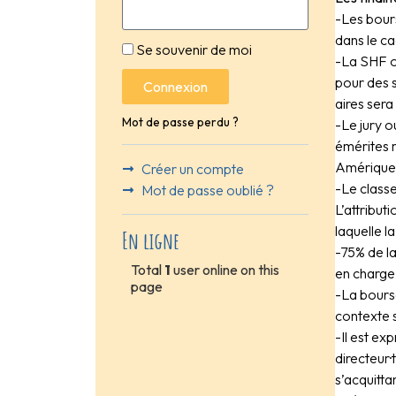
-Les bours
dans le ca
Se souvenir de moi
-La SHF o
pour des s
Connexion
aires sera
Mot de passe perdu ?
-Le jury 
émérites r
Amérique 
Créer un compte
-Le classe
Mot de passe oublié ?
L’attribut
laquelle l
En ligne
-75% de la
Total
1
user online on this
en charge
page
-La bourse
contexte s
-Il est e
directeur·
s’acquitta