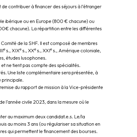
 de contribuer à financer des séjours à l’étranger
ule ibérique ou en Europe (800 € chacune) ou
0€ chacune). La répartition entre les différentes
du Comité de la SHF. Il est composé de membres
e
e
e
e
II
s., XIX
s., XX
s., XXI
s., Amérique coloniale,
es, études lusophones.
 et ne tient pas compte des spécialités.
ntés. Une liste complémentaire sera présentée, à
 principale.
 remise du rapport de mission à la Vice-présidente
de l’année civile 2023, dans la mesure où le
nter au maximum deux candidat.e.s. Le/la
is au moins 3 ans (ou régulariser sa situation en
mbres qui permettent le financement des bourses.