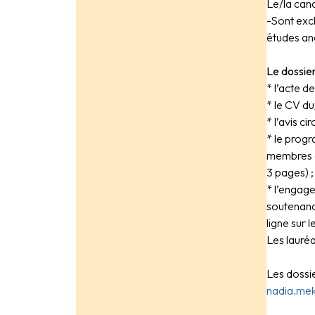
Le/la cand
-Sont excl
études an
Le dossie
* l’acte d
* le CV du
* l’avis c
* le progr
membres d
3 pages) ;
* l’engage
soutenanc
ligne sur l
Les lauréa
Les dossie
nadia.mek