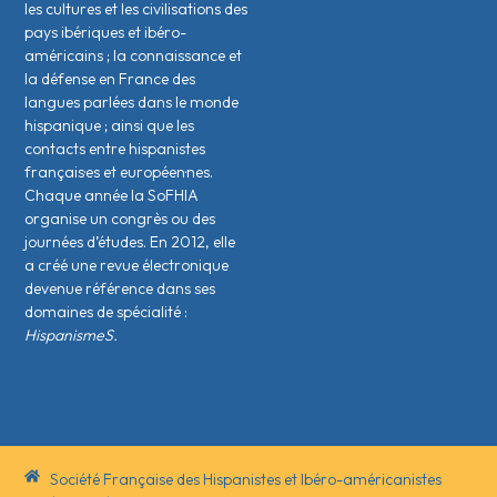
les cultures et les civilisations des
pays ibériques et ibéro-
américains ; la connaissance et
la défense en France des
langues parlées dans le monde
hispanique ; ainsi que les
contacts entre hispanistes
français·es et européen·nes.
Chaque année la SoFHIA
organise un congrès ou des
journées d’études. En 2012, elle
a créé une revue électronique
devenue référence dans ses
domaines de spécialité :
HispanismeS.
Société Française des Hispanistes et Ibéro-américanistes