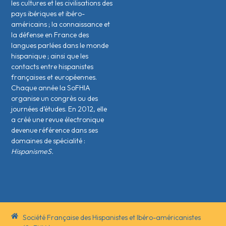
les cultures et les civilisations des
pays ibériques et ibéro-
américains ; la connaissance et
la défense en France des
langues parlées dans le monde
hispanique ; ainsi que les
contacts entre hispanistes
français·es et européen·nes.
Chaque année la SoFHIA
organise un congrès ou des
journées d’études. En 2012, elle
a créé une revue électronique
devenue référence dans ses
domaines de spécialité :
HispanismeS.
Société Française des Hispanistes et Ibéro-américanistes