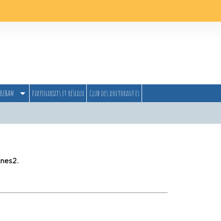
BERAM
Partenariats et réseaux
Club des doctorant·es
nnes2.