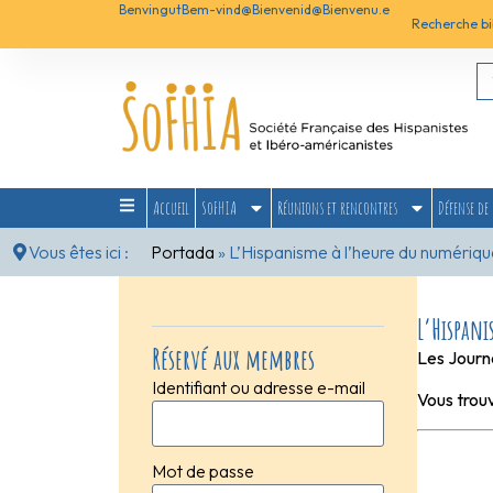
Benvingut
Bem-vind@
Bienvenid@
Bienvenu.e
Recherche bi
Accueil
SoFHIA
Réunions et rencontres
Défense de 
Vous êtes ici :
Portada
»
L’Hispanisme à l’heure du numériqu
L’Hispan
Réservé aux membres
Les Journé
Identifiant ou adresse e-mail
Vous trouv
Mot de passe