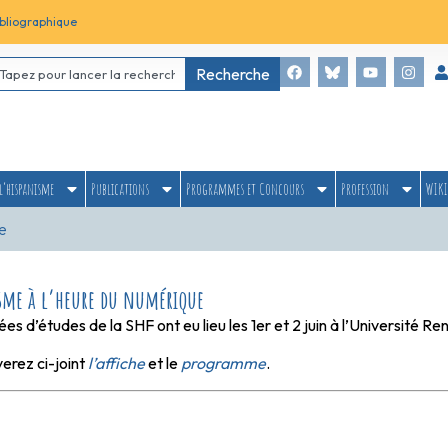
bliographique
Recherche
l’hispanisme
Publications
Programmes et Concours
Profession
WIKI
e
isme à l’heure du numérique
es d’études de la SHF ont eu lieu les 1er et 2 juin à l’Université Re
erez ci-joint
l’affiche
et le
programme
.