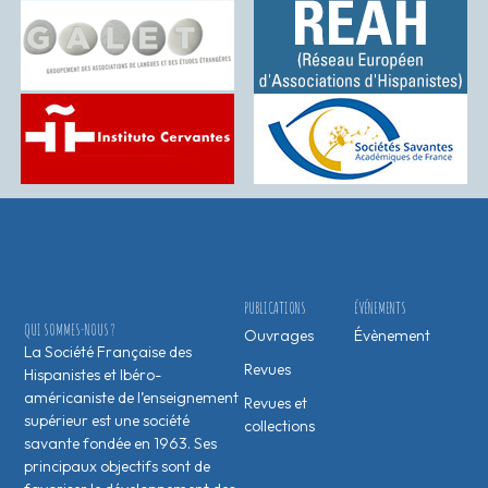
PUBLICATIONS
ÉVÉNEMENTS
QUI SOMMES-NOUS ?
Ouvrages
Évènement
La Société Française des
Revues
Hispanistes et Ibéro-
américaniste de l’enseignement
Revues et
supérieur est une société
collections
savante fondée en 1963. Ses
principaux objectifs sont de