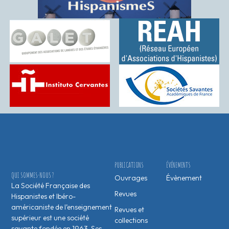
PUBLICATIONS
ÉVÉNEMENTS
QUI SOMMES-NOUS ?
Ouvrages
Évènement
La Société Française des
Revues
Hispanistes et Ibéro-
américaniste de l’enseignement
Revues et
supérieur est une société
collections
savante fondée en 1963. Ses