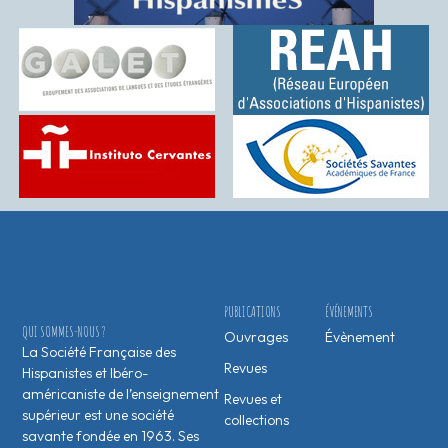
PUBLICATIONS
ÉVÉNEMENTS
QUI SOMMES-NOUS ?
Ouvrages
Évènement
La Société Française des
Revues
Hispanistes et Ibéro-
américaniste de l’enseignement
Revues et
supérieur est une société
collections
savante fondée en 1963. Ses