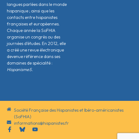
langues parlées dans le monde
hispanique ; ainsi que les
contacts entre hispanistes
français·es et européen·nes.
Chaque année la SoFHIA
organise un congrès ou des
journées d’études. En 2012, elle
a créé une revue électronique
devenue référence dans ses
domaines de spécialité :
HispanismeS.
Société Française des Hispanistes et Ibéro-américanistes
(SoFHIA)
informations@hispanistes.fr