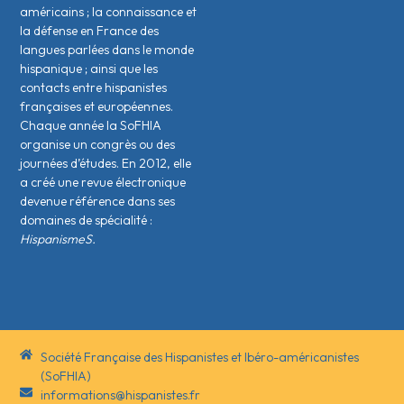
américains ; la connaissance et
la défense en France des
langues parlées dans le monde
hispanique ; ainsi que les
contacts entre hispanistes
français·es et européen·nes.
Chaque année la SoFHIA
organise un congrès ou des
journées d’études. En 2012, elle
a créé une revue électronique
devenue référence dans ses
domaines de spécialité :
HispanismeS.
Société Française des Hispanistes et Ibéro-américanistes
(SoFHIA)
informations@hispanistes.fr