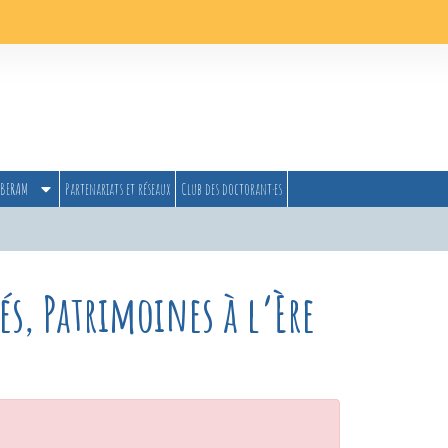
BERAM
Partenariats et réseaux
Club des doctorant·es
és, Patrimoines à l’Ère