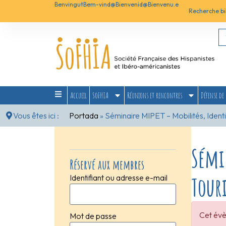
Benvingut
Bem-vind@
Bienvenid@
Bienvenu.e
Recherche bi
Accueil
SoFHIA
Réunions et rencontres
Défense de 
Vous êtes ici :
Portada
»
Séminaire MIPET – Mobilités, Identi
Sémi
Réservé aux membres
Tour
Identifiant ou adresse e-mail
Cet évè
Mot de passe