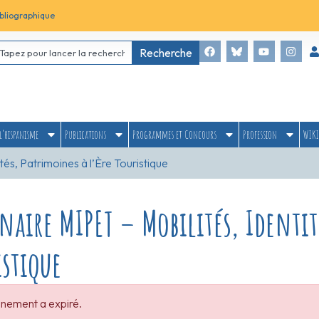
bliographique
Recherche
l’hispanisme
Publications
Programmes et Concours
Profession
WIKI
tés, Patrimoines à l’Ère Touristique
naire MIPET – Mobilités, Identit
istique
nement a expiré.