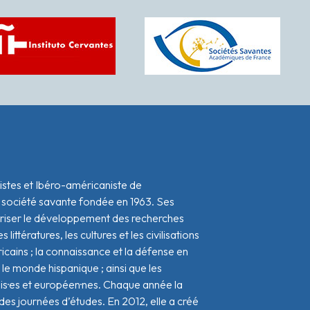
istes et Ibéro-américaniste de
 société savante fondée en 1963. Ses
oriser le développement des recherches
s littératures, les cultures et les civilisations
icains ; la connaissance et la défense en
le monde hispanique ; ainsi que les
ais·es et européen·nes. Chaque année la
s journées d’études. En 2012, elle a créé