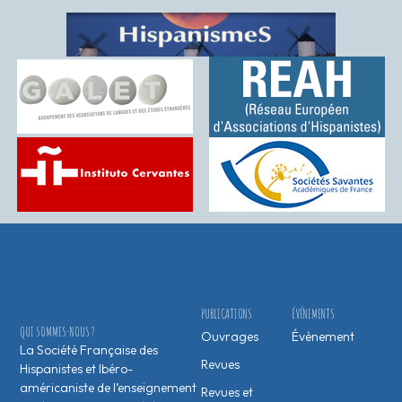
PUBLICATIONS
ÉVÉNEMENTS
QUI SOMMES-NOUS ?
Ouvrages
Évènement
La Société Française des
Revues
Hispanistes et Ibéro-
américaniste de l’enseignement
Revues et