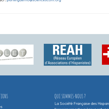
TIONS
QUI SOMMES-NOUS ?
La Société Française des Hispan
es