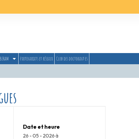
BERAM
Partenariats et réseaux
Club des doctorant·es
gues
Date et heure
26 - 05 - 2026
à