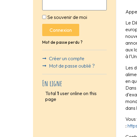
Appel
Se souvenir de moi
Le Di
europ
Connexion
nouve
Mot de passe perdu ?
annon
aux l
à l’U
Créer un compte
Mot de passe oublié ?
Les d
alime
en qu
En ligne
Dans 
Total
1
user online on this
d’exa
page
mondi
dans 
Vous 
:
http
Conta