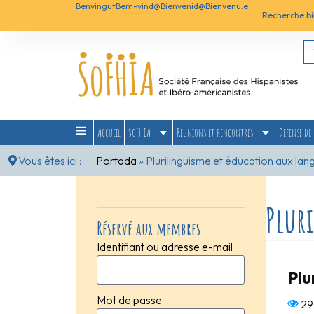
Benvingut
Bem-vind@
Bienvenid@
Bienvenu.e
Recherche bi
Accueil
SoFHIA
Réunions et rencontres
Défense de 
Vous êtes ici :
Portada
»
Plurilinguisme et éducation aux lan
Plur
Réservé aux membres
Identifiant ou adresse e-mail
Plu
Mot de passe
29