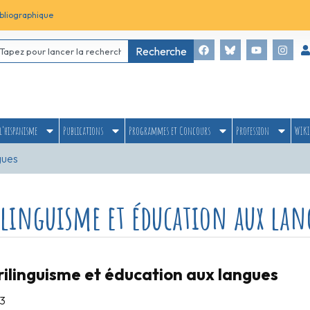
bliographique
Recherche
l’hispanisme
Publications
Programmes et Concours
Profession
WIKI
gues
ilinguisme et éducation aux lan
rilinguisme et éducation aux langues
3