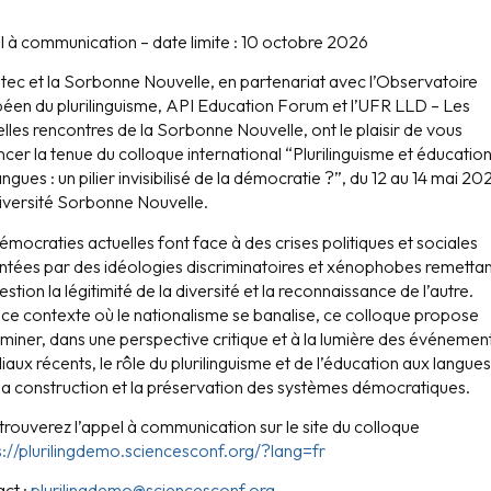
 à communication – date limite : 10 octobre 2026
ltec et la Sorbonne Nouvelle, en partenariat avec l’Observatoire
éen du plurilinguisme, API Education Forum et l’UFR LLD – Les
lles rencontres de la Sorbonne Nouvelle, ont le plaisir de vous
cer la tenue du colloque international “Plurilinguisme et éducatio
angues : un pilier invisibilisé de la démocratie ?”, du 12 au 14 mai 20
niversité Sorbonne Nouvelle.
émocraties actuelles font face à des crises politiques et sociales
ntées par des idéologies discriminatoires et xénophobes remetta
estion la légitimité de la diversité et la reconnaissance de l’autre.
ce contexte où le nationalisme se banalise, ce colloque propose
miner, dans une perspective critique et à la lumière des événemen
aux récents, le rôle du plurilinguisme et de l’éducation aux langue
la construction et la préservation des systèmes démocratiques.
trouverez l’appel à communication sur le site du colloque
s://plurilingdemo.sciencesconf.org/?lang=fr
ct :
plurilingdemo@sciencesconf.org