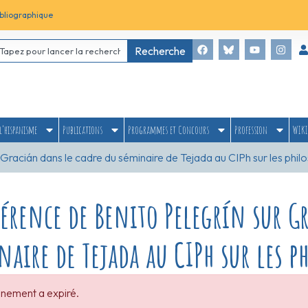
bliographique
Recherche
l’hispanisme
Publications
Programmes et Concours
Profession
WIKI
Gracián dans le cadre du séminaire de Tejada au CIPh sur les phi
érence de Benito Pelegrín sur Gr
naire de Tejada au CIPh sur les p
nement a expiré.