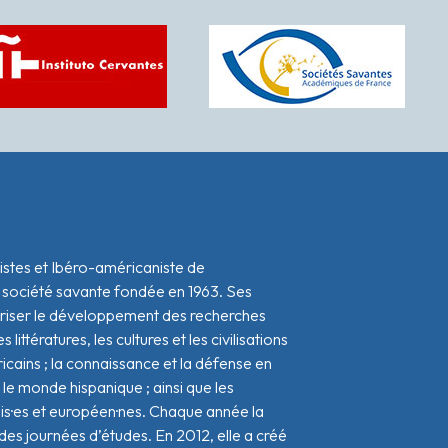
istes et Ibéro-américaniste de
 société savante fondée en 1963. Ses
oriser le développement des recherches
s littératures, les cultures et les civilisations
icains ; la connaissance et la défense en
le monde hispanique ; ainsi que les
ais·es et européen·nes. Chaque année la
s journées d’études. En 2012, elle a créé