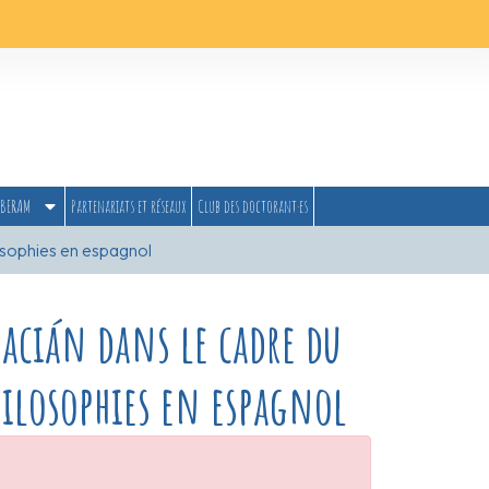
BERAM
Partenariats et réseaux
Club des doctorant·es
losophies en espagnol
acián dans le cadre du
hilosophies en espagnol