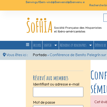
Benvingut
Bem-vind@
Bienvenid@
Bienvenu.e
Recherche bi
Accueil
SoFHIA
Réunions et rencontres
Défense de 
Vous êtes ici :
Portada
»
Conférence de Benito Pelegrín sur 
Conf
Réservé aux membres
sémi
Identifiant ou adresse e-mail
Cet évè
Mot de passe