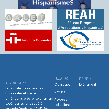
PUBLICATIONS
ÉVÉNEMENTS
QUI SOMMES-NOUS ?
Ouvrages
Évènement
La Société Française des
Revues
Hispanistes et Ibéro-
américaniste de l’enseignement
Revues et
supérieur est une société
collections
savante fondée en 1963. Ses