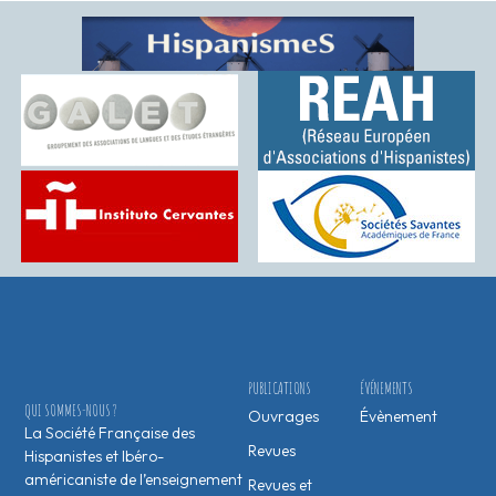
PUBLICATIONS
ÉVÉNEMENTS
QUI SOMMES-NOUS ?
Ouvrages
Évènement
La Société Française des
Revues
Hispanistes et Ibéro-
américaniste de l’enseignement
Revues et