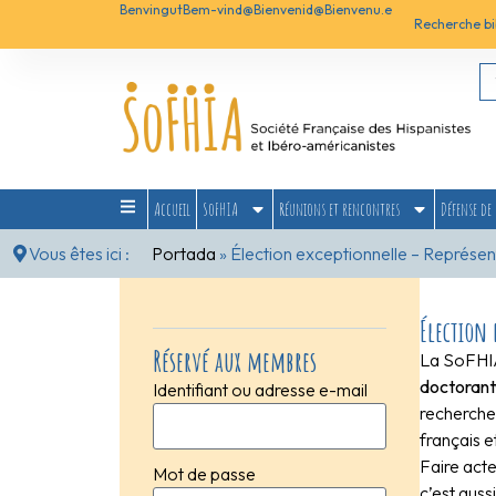
Benvingut
Bem-vind@
Bienvenid@
Bienvenu.e
Recherche bi
Accueil
SoFHIA
Réunions et rencontres
Défense de 
Vous êtes ici :
Portada
»
Élection exceptionnelle – Représe
Élection 
Réservé aux membres
La SoFHI
doctorant
Identifiant ou adresse e-mail
recherche 
français e
Faire acte
Mot de passe
c’est auss