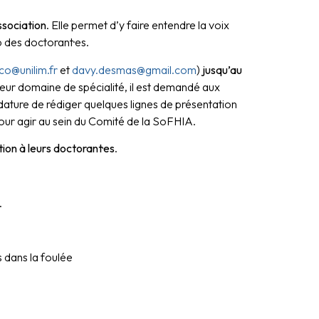
association
. Elle permet d’y faire entendre la voix
b des doctorant·es.
co@unilim.fr
et
davy.desmas@gmail.com
)
jusqu’au
leur domaine de spécialité, il est demandé aux
idature de rédiger quelques lignes de présentation
our agir au sein du Comité de la SoFHIA.
tion à leurs doctorant·es
.
.
s dans la foulée