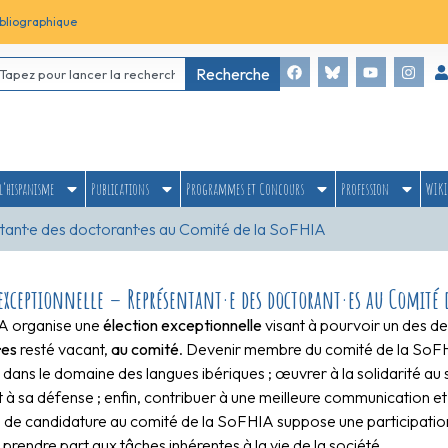
bliographique
Recherche
l’hispanisme
Publications
Programmes et Concours
Profession
WIKI
ntant·e des doctorant·es au Comité de la SoFHIA
exceptionnelle – Représentant·e des doctorant·es au Comité 
A organise une
élection exceptionnelle
visant à pourvoir un des d
·es
resté vacant,
au comité
. Devenir membre du comité de la SoFH
dans le domaine des langues ibériques ; œuvrer à la solidarité au 
t à sa défense ; enfin, contribuer à une meilleure communication e
 de candidature au comité de la SoFHIA suppose une participation 
i prendre part aux tâches inhérentes à la vie de la société.