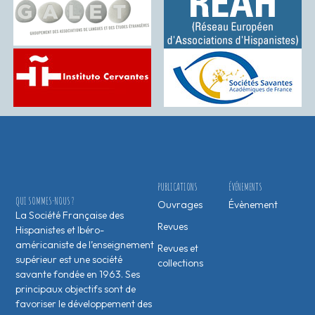
PUBLICATIONS
ÉVÉNEMENTS
QUI SOMMES-NOUS ?
Ouvrages
Évènement
La Société Française des
Revues
Hispanistes et Ibéro-
américaniste de l’enseignement
Revues et
supérieur est une société
collections
savante fondée en 1963. Ses
principaux objectifs sont de
favoriser le développement des