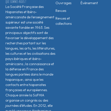
QUI SOMMES-NOUS ?
Ouvrages
Évènement
La Société Française des
Revues
Hispanistes et Ibéro-
américaniste de l’enseignement
Revues et
supérieur est une société
collections
savante fondée en 1963. Ses
principaux objectifs sont de
favoriser le développement des
recherches portant sur les
langues, les arts, les littératures,
les cultures et les civilisations des
pays ibériques et ibéro-
américains ; la connaissance et
la défense en France des
langues parlées dans le monde
hispanique ; ainsi que les
contacts entre hispanistes
français·es et européen·nes.
Chaque année la SoFHIA
organise un congrès ou des
journées d’études. En 2012, elle
a créé une revue électronique