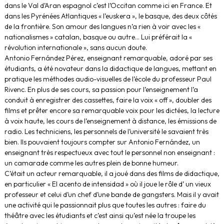
dans le Val d’Aran espagnol c’est l’Occitan comme ici en France. Et
dans les Pyrénées Atlantiques « l’euskera », le basque, des deux côtés
de la frontière. Son amour des langues n’a rien à voir avec les «
nationalismes » catalan, basque ou autre… Lui préférait la «
révolution internationale », sans aucun doute.
Antonio Fernández Pérez, enseignant remarquable, adoré par ses
étudiants, a été novateur dans la didactique de langues, mettant en
pratique les méthodes audio-visuelles de l’école du professeur Paul
Rivenc. En plus de ses cours, sa passion pour l’enseignement l’a
conduit à enregistrer des cassettes, faire la voix « off », doubler des
films et prêter encore sa remarquable voix pour les dictées, la lecture
à voix haute, les cours de l’enseignement à distance, les émissions de
radio. Les techniciens, les personnels de l’université le savaient très
bien. Ils pouvaient toujours compter sur Antonio Fernández, un
enseignant très respectueux avec tout le personnel non enseignant :
un camarade comme les autres plein de bonne humeur.
C’était un acteur remarquable, il a joué dans des films de didactique,
en particulier « El acento de intensidad » où il joue le rôle d’ un vieux
professeur et celui d’un chef d’une bande de gangsters. Mais il y avait
une activité qui le passionnait plus que toutes les autres : faire du
théâtre avec les étudiants et c’est ainsi qu’est née la troupe les