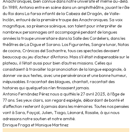
Anachroniques, bien connue dans notre université et même au-delà.
En 1989, Antonio entre en scène dans un amphithéâtre, jouant le rôle
du Roi dans La farsa infantil de la Cabeza del Dragón, de Valle-
Inclán, entouré de la première troupe des Anachroniques. Sa voix
magnifique, sa présence scénique, son talent pour interpréter de
nombreux personnages ont accompagné pendant de longues
années la troupe universitaire dans la Salle des Cordeliers, dans les
théâtres de La Digue et Sorano. Los Figurantes, Sangre lunar, Notas
de cocina, Crónicas del Sochantre, tous ces spectacles devaient
beaucoup au jeu d’acteur d’Antonio. Mais s’il était indispensable sur le
plateau, il l’était aussi pour bien d’autres missions. Celles qui
consistaient à travailler la prononciation de la langue espagnole, à
donner vie aux textes, avec une persévérance et une bonne humeur,
inépuisables. Il racontait des blagues, chantait, racontait des
histoires qui quelquefois n’en finissaient jamais.
Antonio Fernández Pérez nous a quittés le 27 avril 2023, à l’âge de
77 ans. Ses yeux clairs, son regard espiègle, débordant de bonté et
d’affection resteront à jamais dans les mémoires. Toutes nos pensées
vont à Sara, Fayçal, Julien, Tiago, Léonard, Rosalie, à qui nous
adressons notre soutien et notre amitié.
Enrique Fraga et Monique Martinez