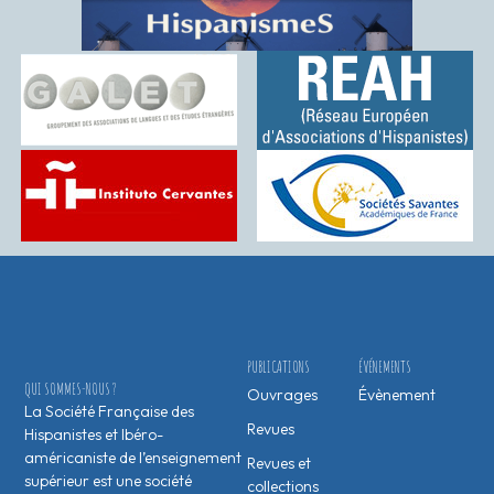
PUBLICATIONS
ÉVÉNEMENTS
QUI SOMMES-NOUS ?
Ouvrages
Évènement
La Société Française des
Revues
Hispanistes et Ibéro-
américaniste de l’enseignement
Revues et
supérieur est une société
collections