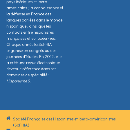
pays ibériques et ibéro-
américains ; la connaissance et
la défense en France des
langues parlées dans le monde
hispanique ; ainsi que les
contacts entre hispanistes
français·es et européen·nes.
Chaque année la SoFHIA
organise un congrès ou des
journées d’études. En 2012, elle
a créé une revue électronique
devenue référence dans ses
domaines de spécialité :
HispanismeS.
Société Française des Hispanistes et Ibéro-américanistes
(SoFHIA)