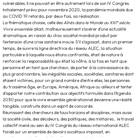
vulnérables. Il ne pouvait en être autrement lors de son IV Congrès.
Initialement prévu pour novembre 2020, la pandémie mondiale due
au COVID 19 retarda, par deux fois, sa réalisation.
La thématique choisie, celle des
Aînés dans le Monde au XXI° siècle.
Vivre ensemble
allait, malheureusement s’avérer d’une actualité
dramatique, en raison du choc sociétal mondial produit par
l’extension d’une crise sanitaire inouïe. S’il s’agissait, dans un premier
temps, de suivre la ligne directrice du réseau ALEC, la situation
particulière à laquelle nous étions confrontés, était de nature à
renforcer la responsabilité qui était la nôtre, à la fois en tant que
personne et en tant que chercheur, de porter à la connaissance du
plus grand nombre, les inégalités sociales, sociétales, sanitaires dont
étaient victimes, pour un grand nombre d’entre elles, les personnes
du troisième âge, en Europe, Amérique, Afrique ou ailleurs et tenter
d’apporter notre contribution aux objectifs formulés dans l’Agenda
2030 pour que le vivre ensemble générationnel devienne une réalité
tangible, construite dans un esprit de concorde.
Réunissant des chercheurs de tous horizons et disciplines, mais aussi
la société civile, des décideurs, des politiques, des militaires… le travail
collectif mené au sein du IV Congrès du réseau international ALEC
fondé sur un ensemble de devoirs sociétaux imposait, en