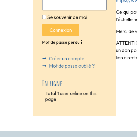
https://w
Ce qui po
Se souvenir de moi
l’échelle
Connexion
Merci de v
Mot de passe perdu ?
ATTENTION
un don pou
lien dire
Créer un compte
Mot de passe oublié ?
En ligne
Total
1
user online on this
page