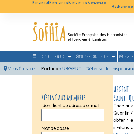
Benvingut
Bem-vind@
Bienvenid@
Bienvenu.e
Recherche bi
Accueil
SoFHIA
Réunions et rencontres
Défense de 
Vous êtes ici :
Portada
»
URGENT – Défense de l’hispanisme: p
URGENT – 
Réservé aux membres
Saint-Qu
Identifiant ou adresse e-mail
Face aux 
Quentin /
obtenir le
invitons 
Mot de passe