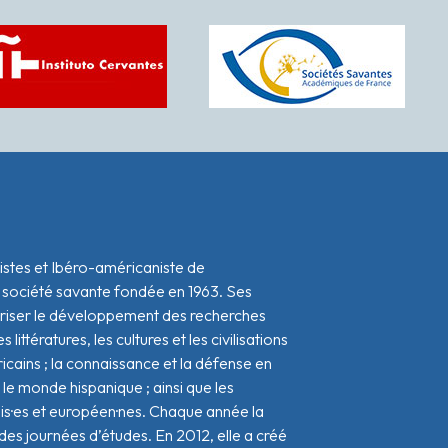
istes et Ibéro-américaniste de
 société savante fondée en 1963. Ses
oriser le développement des recherches
s littératures, les cultures et les civilisations
icains ; la connaissance et la défense en
le monde hispanique ; ainsi que les
ais·es et européen·nes. Chaque année la
s journées d’études. En 2012, elle a créé