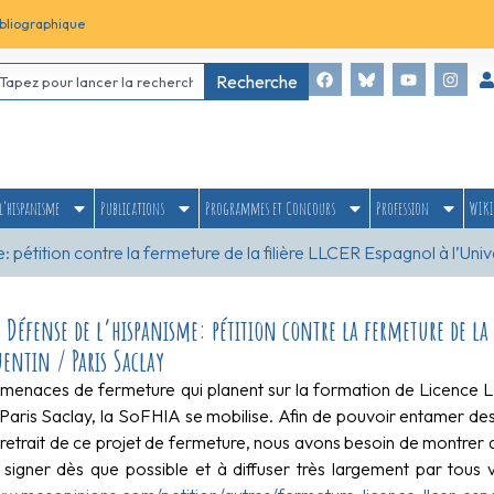
bliographique
Recherche
l’hispanisme
Publications
Programmes et Concours
Profession
WIKI
étition contre la fermeture de la filière LLCER Espagnol à l’Unive
Défense de l’hispanisme: pétition contre la fermeture de la f
entin / Paris Saclay
menaces de fermeture qui planent sur la formation de Licence LL
 Paris Saclay, la SoFHIA se mobilise. Afin de pouvoir entamer des
 retrait de ce projet de fermeture, nous avons besoin de montrer q
à signer dès que possible et à diffuser très largement par tous v