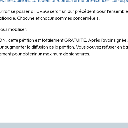
ww.mesopinions.com/petition/autres/fermeture-licence-llcer-espa
urrait se passer à l’UVSQ serait un dur précédent pour l’ensemble
 nationale. Chacune et chacun sommes concerné.e.s.
ous mobiliser!
 : cette pétition est totalement GRATUITE. Après l’avoir signée,
r augmenter la diffusion de la pétition. Vous pouvez refuser en bas 
ctement pour obtenir un maximum de signatures.