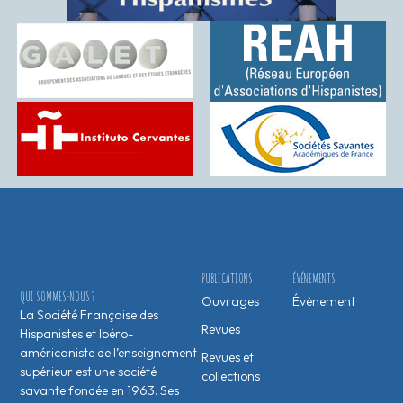
PUBLICATIONS
ÉVÉNEMENTS
QUI SOMMES-NOUS ?
Ouvrages
Évènement
La Société Française des
Revues
Hispanistes et Ibéro-
américaniste de l’enseignement
Revues et
supérieur est une société
collections
savante fondée en 1963. Ses