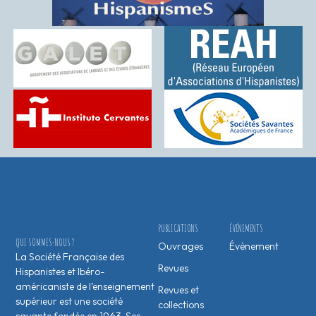
PUBLICATIONS
ÉVÉNEMENTS
QUI SOMMES-NOUS ?
Ouvrages
Évènement
La Société Française des
Revues
Hispanistes et Ibéro-
américaniste de l’enseignement
Revues et
supérieur est une société
collections