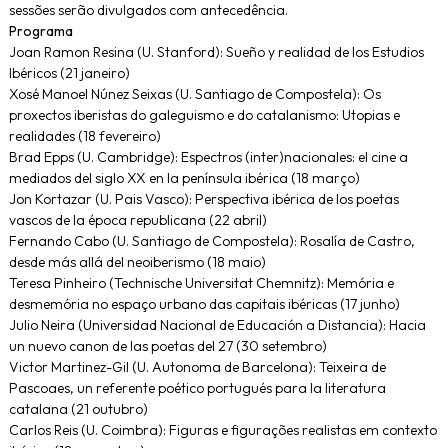
sessões serão divulgados com antecedência.
Programa
Joan Ramon Resina (U. Stanford): Sueño y realidad de los Estudios
Ibéricos (21 janeiro)
Xosé Manoel Núnez Seixas (U. Santiago de Compostela): Os
proxectos iberistas do galeguismo e do catalanismo: Utopias e
realidades (18 fevereiro)
Brad Epps (U. Cambridge): Espectros (inter)nacionales: el cine a
mediados del siglo XX en la península ibérica (18 março)
Jon Kortazar (U. Pais Vasco): Perspectiva ibérica de los poetas
vascos de la época republicana (22 abril)
Fernando Cabo (U. Santiago de Compostela): Rosalía de Castro,
desde más allá del neoiberismo (18 maio)
Teresa Pinheiro (Technische Universitat Chemnitz): Memória e
desmemória no espaço urbano das capitais ibéricas (17 junho)
Julio Neira (Universidad Nacional de Educación a Distancia): Hacia
un nuevo canon de las poetas del 27 (30 setembro)
Victor Martinez-Gil (U. Autonoma de Barcelona): Teixeira de
Pascoaes, un referente poético portugués para la literatura
catalana (21 outubro)
Carlos Reis (U. Coimbra): Figuras e figurações realistas em contexto