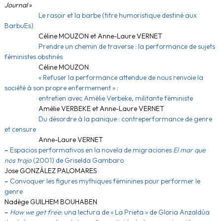
Journal
»
Le rasoir et la barbe (titre humoristique destiné aux
BarbuEs)
Céline MOUZON et Anne-Laure VERNET
Prendre un chemin de traverse : la performance de sujets
féministes obstinés
Céline MOUZON
« Refuser la performance attendue de nous renvoie la
société à son propre enfermement » :
entretien avec Amélie Verbeke, militante féministe
Amélie VERBEKE et Anne-Laure VERNET
Du désordre à la panique : contreperformance de genre
et censure
Anne-Laure VERNET
–
Espacios performativos en la novela de migraciones
El mar que
nos trajo
(2001) de Griselda Gambaro
Jose GONZÁLEZ PALOMARES
–
Convoquer les figures mythiques féminines pour performer le
genre
Nadège GUILHEM BOUHABEN
–
How we get free
: una lectura de « La Prieta » de Gloria Anzaldúa