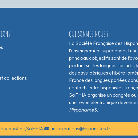
TIONS
QUI SOMMES-NOUS ?
La Société Française des Hispan
es
l’enseignement supérieur est une
principaux objectifs sont de fav
portant sur les langues, les arts, le
des pays ibériques et ibéro-amér
t collections
France des langues parlées dans 
contacts entre hispanistes franç
SoFHIA organise un congrès ou de
une revue électronique devenue 
HispanismeS.
méricanistes (SoFHIA)
informations@hispanistes.fr