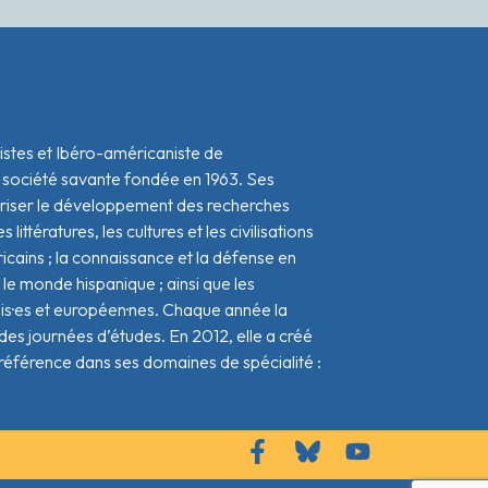
istes et Ibéro-américaniste de
 société savante fondée en 1963. Ses
oriser le développement des recherches
s littératures, les cultures et les civilisations
icains ; la connaissance et la défense en
le monde hispanique ; ainsi que les
ais·es et européen·nes. Chaque année la
s journées d’études. En 2012, elle a créé
référence dans ses domaines de spécialité :