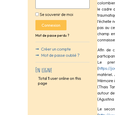
colombien
le cadre d
Se souvenir de moi
traumatiq
l’échelle 
Connexion
pas au ce
champ en 
Mot de passe perdu ?
connaissen
Créer un compte
Afin de c
Mot de passe oublié ?
participa
Le pre
(
https://
En ligne
matériel. 
Total
1
user online on this
Mémoire à
page
(Thais Ta
autour de 
(Agustina 
Le secon
(
http://w