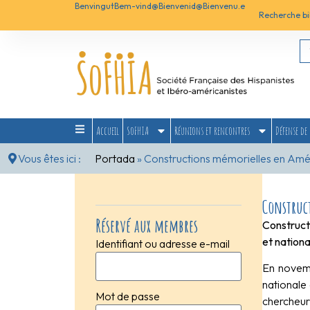
Benvingut
Bem-vind@
Bienvenid@
Bienvenu.e
Recherche bi
Accueil
SoFHIA
Réunions et rencontres
Défense de 
Vous êtes ici :
Portada
»
Constructions mémorielles en Amér
Construc
Réservé aux membres
Construct
et nationa
Identifiant ou adresse e-mail
En novemb
nationale
Mot de passe
chercheur