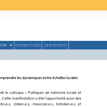
BERAM
Partenariats et réseaux
Club des doctorant·es
omprendre les dynamiques entre échelles locales
i le colloque « Politiques de mémoire locale et
 Cette manifestation a été l’opportunité pour des
n.e.s, chilien.e.s, mexicain.e.s, brésilien.e.s et