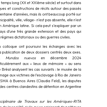
 temps long (XX et XXIème siècle) et surtout dans
liques et constructions de récits autour des passés
entaine d’années, mais ils ont beaucoup porté sur
ipalité, ville, village- n’est pas absente, elle n’est
Amérique latine. Si cela peut s’expliquer par un
ays d’une très grande extension et des pays qui
 régimes dictatoriaux ou des guerres civiles.
du colloque ont poursuivi les échanges avec les
a publication de deux dossiers centrés deux axes.
, Mundos nuevos
en décembre 2024
articulièrement aux « lieux de mémoire » au sens
le Brésil analysent les cas suivants : le musée de la
mage aux victimes de l’esclavage à Rio de Janeiro
ESMA à Buenos Aires (Claudia Feld), les disputes
 des centres clandestins de détention en Argentine
sciplinaire de Travaux sur les Amériques-RITA
es de la société civile qui se saisissent de politiques