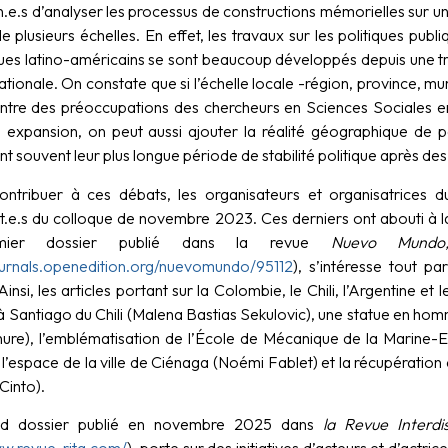
.e.s d’analyser les processus de constructions mémorielles sur un
e plusieurs échelles. En effet, les travaux sur les politiques pub
ues latino-américains se sont beaucoup développés depuis une tr
nationale. On constate que si l’échelle locale -région, province, munic
ntre des préoccupations des chercheurs en Sciences Sociales en 
expansion, on peut aussi ajouter la réalité géographique de p
t souvent leur plus longue période de stabilité politique après des
ontribuer à ces débats, les organisateurs et organisatrices 
nt.e.s du colloque de novembre 2023. Ces derniers ont abouti à l
mier dossier publié dans la revue
Nuevo Mundo
journals.openedition.org/nuevomundo/95112
), s’intéresse tout p
Ainsi, les articles portant sur la Colombie, le Chili, l’Argentine et 
 Santiago du Chili (Malena Bastias Sekulovic), une statue en hom
nure), l’emblématisation de l’École de Mécanique de la Marine-
l’espace de la ville de Ciénaga (Noémi Fablet) et la récupération
Cinto).
d dossier publié en novembre 2025 dans
la Revue Interdi
ww.revue-rita.com/
), porte sur des initiatives d’acteurs et d’actric