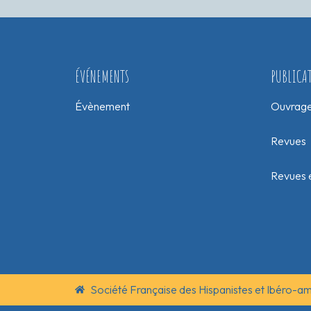
ÉVÉNEMENTS
PUBLICA
Évènement
Ouvrag
Revues
Revues e
Société Française des Hispanistes et Ibéro-a