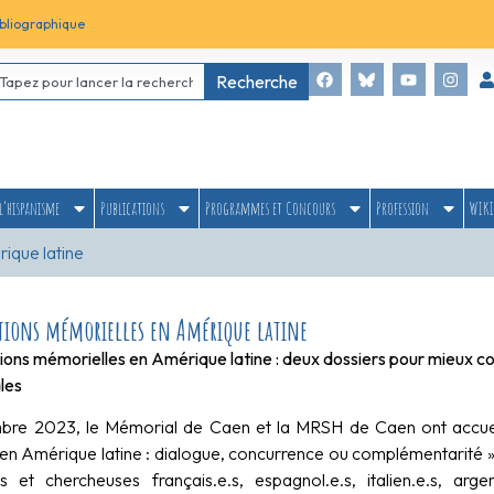
bliographique
Recherche
l’hispanisme
Publications
Programmes et Concours
Profession
WIKI
ique latine
tions mémorielles en Amérique latine
ions mémorielles en Amérique latine : deux dossiers pour mieux c
les
re 2023, le Mémorial de Caen et la MRSH de Caen ont accueill
 en Amérique latine : dialogue, concurrence ou complémentarité ».
s et chercheuses français.e.s, espagnol.e.s, italien.e.s, argenti