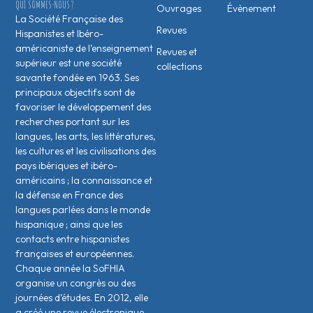
QUI SOMMES-NOUS ?
Ouvrages
Évènement
La Société Française des
Revues
Hispanistes et Ibéro-
américaniste de l’enseignement
Revues et
supérieur est une société
collections
savante fondée en 1963. Ses
principaux objectifs sont de
favoriser le développement des
recherches portant sur les
langues, les arts, les littératures,
les cultures et les civilisations des
pays ibériques et ibéro-
américains ; la connaissance et
la défense en France des
langues parlées dans le monde
hispanique ; ainsi que les
contacts entre hispanistes
français·es et européen·nes.
Chaque année la SoFHIA
organise un congrès ou des
journées d’études. En 2012, elle
a créé une revue électronique