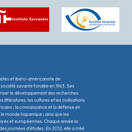
istes et Ibéro-américaniste de
 société savante fondée en 1963. Ses
oriser le développement des recherches
s littératures, les cultures et les civilisations
icains ; la connaissance et la défense en
le monde hispanique ; ainsi que les
ais·es et européen·nes. Chaque année la
s journées d’études. En 2012, elle a créé