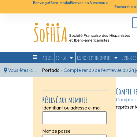
Benvingut
Bem-vind@
Bienvenid@
Bienvenu.e
Recherche bi
Accueil
SoFHIA
Réunions et rencontres
Défense de 
Vous êtes ici :
Portada
»
Compte rendu de l’entrevue du 24 j
Compte re
Réservé aux membres
Compte r
représent
Identifiant ou adresse e-mail
Mot de passe