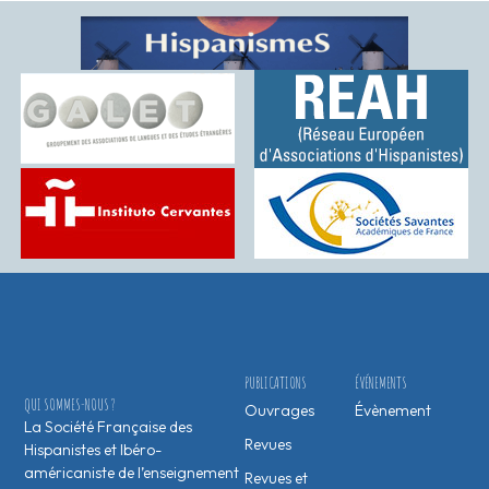
PUBLICATIONS
ÉVÉNEMENTS
QUI SOMMES-NOUS ?
Ouvrages
Évènement
La Société Française des
Revues
Hispanistes et Ibéro-
américaniste de l’enseignement
Revues et