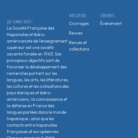
PUBLICATIONS
ÉVÉNEMENTS
QUI SOMMES-NOUS ?
Ouvrages
Évènement
La Société Française des
Revues
Hispanistes et Ibéro-
américaniste de l’enseignement
Revues et
supérieur est une société
collections
savante fondée en 1963. Ses
principaux objectifs sont de
favoriser le développement des
recherches portant sur les
langues, les arts, les littératures,
les cultures et les civilisations des
pays ibériques et ibéro-
américains ; la connaissance et
la défense en France des
langues parlées dans le monde
hispanique ; ainsi que les
contacts entre hispanistes
français·es et européen·nes.
Chaque année la SoFHIA