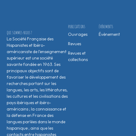
PUBLICATIONS
ÉVÉNEMENTS
QUI SOMMES-NOUS ?
Ouvrages
Évènement
La Société Française des
Revues
Hispanistes et Ibéro-
américaniste de l’enseignement
Revues et
supérieur est une société
collections
savante fondée en 1963. Ses
principaux objectifs sont de
favoriser le développement des
recherches portant sur les
langues, les arts, les littératures,
les cultures et les civilisations des
pays ibériques et ibéro-
américains ; la connaissance et
la défense en France des
langues parlées dans le monde
hispanique ; ainsi que les
contacts entre hispanistes